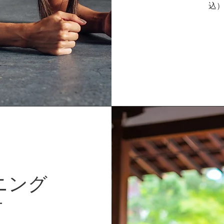
込
ニング
ー