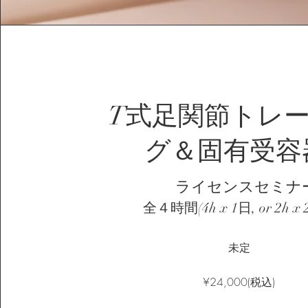
T式足関節トレ
グ＆固有受容
ライセンスセミナ
全４時間(4h x 1日, or 2h x 
未定
​¥24,000(税込)