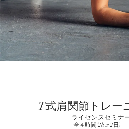
T式肩関節トレー
ライセンスセミナ
全４時間(2h x 2日)