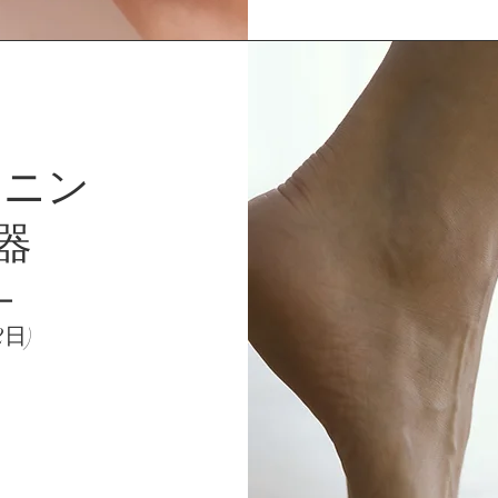
ーニン
器
ー
2日)