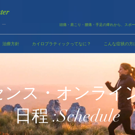
ter
 ―
頭痛・肩こり・腰痛・手足の痺れから、スポ
治療方針
カイロプラティックってなに？
こんな症状の方
センス・オンライ
日程 :Schedule