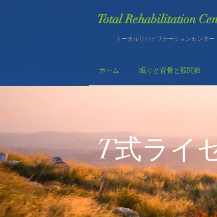
Total Rehabilitation Cen
― トータルリハビリテーションセンター
ホーム
眠りと背骨と股関節
T式ライ