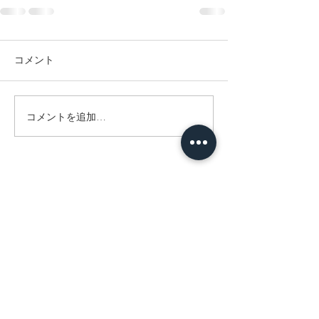
コメント
コメントを追加…
会社概要
Tel: 042-686-0581
頭痛・肩こり・腰痛・手足の痺れから、スポー
ツ傷害、半身麻痺までトータルサポートしま
す。