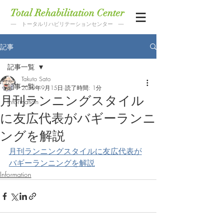
Total Rehabilitation Center
― トータルリハビリテーションセンター ―
記事
記事一覧
Takuto Sato
記事一覧
2019年9月15日
読了時間: 1分
月刊ランニングスタイル
Information
に友広代表がバギーランニ
ングを解説
月刊ランニングスタイルに友広代表が
バギーランニングを解説
Information