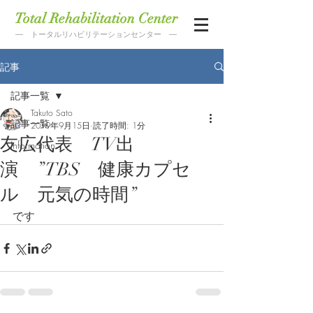
Total Rehabilitation Center
― トータルリハビリテーションセンター ―
記事
記事一覧
Takuto Sato
記事一覧
2019年9月15日
読了時間: 1分
友広代表 TV出
Information
演 ”TBS 健康カプセ
ル 元気の時間”
です