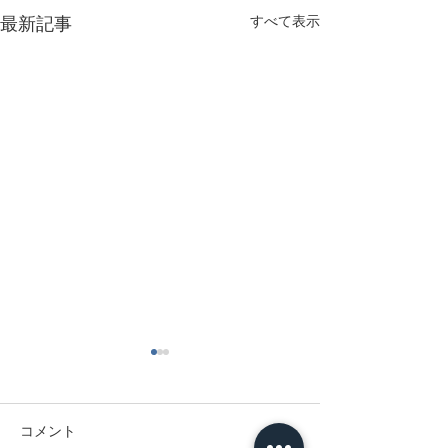
最新記事
すべて表示
月刊ランニングスタイル
に友広代表がバギーラン
ニングを解説
月刊ランニングスタイルに友
コメント